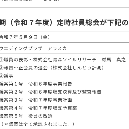
期（令和７年度）定時社員総会が下記の
令和７年５月９日（金）
ウエディングプラザ アラスカ
①職員の表彰…株式会社青森ソイルリサーチ 対馬 真之
②報告…正会員の退会（株式会社しんとう計測）
③議事
議案第１号 令和６年度事業報告
議案第２号 令和６年度収支決算及び監査報告
議案第３号 令和７年度事業計画
議案第４号 令和７年度収支予算案
議案第５号 役員の改選
（＊議案は全て承認されました。）