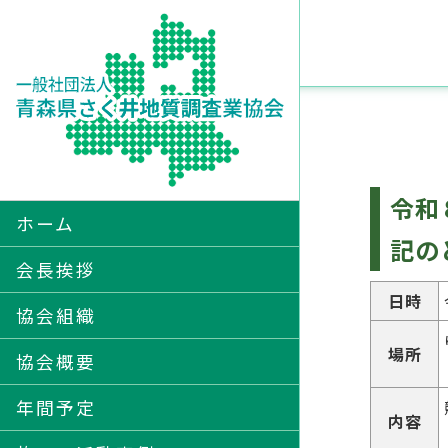
令和
ホーム
役員名簿
記の
委員会名簿
会長挨拶
日時
会員名簿
協会組織
場所
賛助会員名簿
協会概要
年間予定
内容