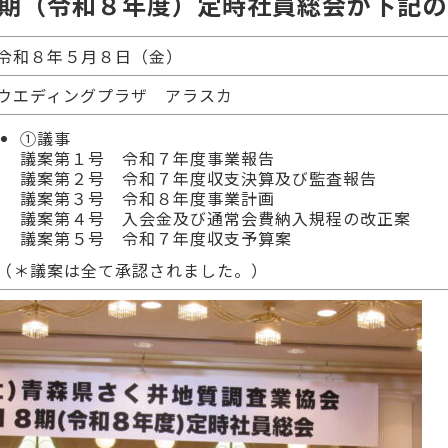
期（令和８年度）定時社員総会が下記の
令和８年５月８日（金）
ウエディングプラザ アラスカ
①議事
議案第１号 令和７年度事業報告
議案第２号 令和７年度収支決算及び監査報告
議案第３号 令和８年度事業計画
議案第４号 入会金及び通常会費納入規程の改正案
議案第５号 令和７年度収支予算案
（＊議案は全て承認されました。）