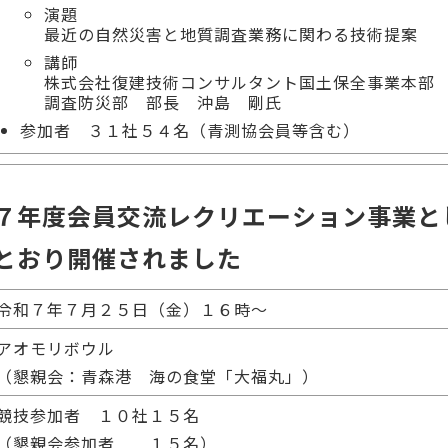
演題
最近の自然災害と地質調査業務に関わる技術提案
講師
株式会社復建技術コンサルタント国土保全事業本部
調査防災部 部長 沖島 剛氏
参加者 ３１社５４名（青測協会員等含む）
７年度会員交流レクリエーション事業と
とおり開催されました
令和７年７月２５日（金）１６時～
アオモリボウル
（懇親会：青森港 海の食堂「大福丸」）
競技参加者 １０社１５名
（懇親会参加者 １５名）